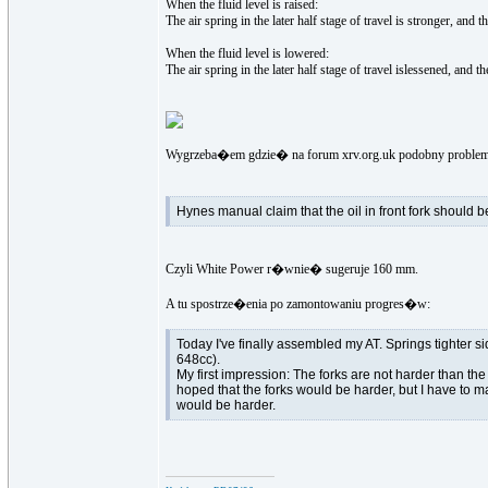
When the fluid level is raised:
The air spring in the later half stage of travel is stronger, and 
When the fluid level is lowered:
The air spring in the later half stage of travel islessened, and t
Wygrzeba�em gdzie� na forum xrv.org.uk podobny problem
Hynes manual claim that the oil in front fork should 
Czyli White Power r�wnie� sugeruje 160 mm.
A tu spostrze�enia po zamontowaniu progres�w:
Today I've finally assembled my AT. Springs tighter s
648cc).
My first impression: The forks are not harder than the o
hoped that the forks would be harder, but I have to ma
would be harder.