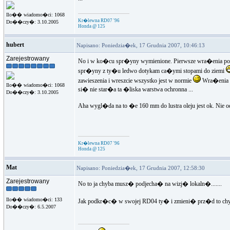
Ilo�� wiadomo�ci: 1068
Kr�lewna RD07 '96
Do��czy�: 3.10.2005
Honda @ 125
hubert
Napisano: Poniedzia�ek, 17 Grudnia 2007, 10:46:13
Zarejestrowany
No i w ko�cu spr�yny wymienione. Pierwsze wra�enia p
spr�yny z ty�u ledwo dotykam ca�ymi stopami do ziemi
zawieszenia i wreszcie wszystko jest w normie
Wra�enia z
Ilo�� wiadomo�ci: 1068
si� nie star�a ta �liska warstwa ochronna ...
Do��czy�: 3.10.2005
Aha wygl�da na to �e 160 mm do lustra oleju jest ok. N
Kr�lewna RD07 '96
Honda @ 125
Mat
Napisano: Poniedzia�ek, 17 Grudnia 2007, 12:58:30
Zarejestrowany
No to ja chyba musz� podjecha� na wizj� lokaln�.......
Ilo�� wiadomo�ci: 133
Jak podkr�c� w swojej RD04 ty� i zmieni� prz�d to chy
Do��czy�: 6.5.2007