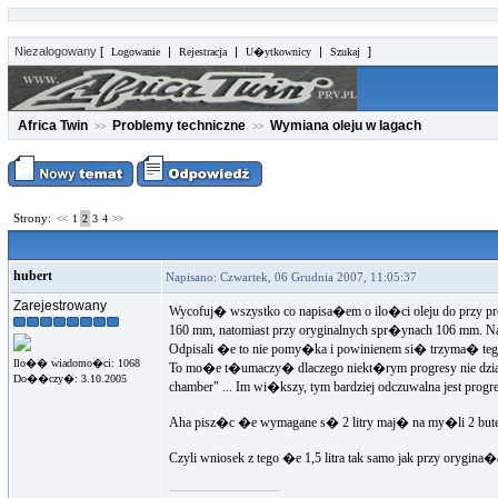
Niezalogowany
[
|
|
|
]
Logowanie
Rejestracja
U�ytkownicy
Szukaj
Africa Twin
Problemy techniczne
Wymiana oleju w lagach
>>
>>
Strony:
1
2
3
4
<<
>>
hubert
Napisano: Czwartek, 06 Grudnia 2007, 11:05:37
Zarejestrowany
Wycofuj� wszystko co napisa�em o ilo�ci oleju do przy p
160 mm, natomiast przy oryginalnych spr�ynach 106 mm. Nap
Odpisali �e to nie pomy�ka i powinienem si� trzyma� tego 
Ilo�� wiadomo�ci: 1068
To mo�e t�umaczy� dlaczego niekt�rym progresy nie dzia
Do��czy�: 3.10.2005
chamber" ... Im wi�kszy, tym bardziej odczuwalna jest prog
Aha pisz�c �e wymagane s� 2 litry maj� na my�li 2 butel
Czyli wniosek z tego �e 1,5 litra tak samo jak przy orygina�a