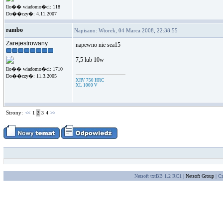
Ilo�� wiadomo�ci: 118
Do��czy�: 4.11.2007
rambo
Napisano: Wtorek, 04 Marca 2008, 22:38:55
Zarejestrowany
napewno nie sea15
7,5 lub 10w
Ilo�� wiadomo�ci: 1710
Do��czy�: 11.3.2005
XRV 750 HRC
XL 1000 V
Strony:
1
2
3
4
<<
>>
Netsoft txtBB 1.2 RC1 |
Netsoft Group
| Cz