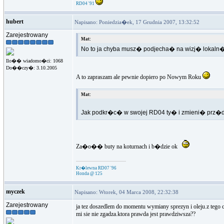
RD04 '91
hubert
Napisano: Poniedzia�ek, 17 Grudnia 2007, 13:32:52
Zarejestrowany
Mat:
No to ja chyba musz� podjecha� na wizj� lokaln�..
Ilo�� wiadomo�ci: 1068
Do��czy�: 3.10.2005
A to zapraszam ale pewnie dopiero po Nowym Roku
Mat:
Jak podkr�c� w swojej RD04 ty� i zmieni� prz�d
Za�o�� buty na koturnach i b�dzie ok
Kr�lewna RD07 '96
Honda @ 125
myczek
Napisano: Wtorek, 04 Marca 2008, 22:32:38
Zarejestrowany
ja tez doszedlem do momentu wymiany sprezyn i oleju.z tego
mi sie nie zgadza.ktora prawda jest prawdziwsza??