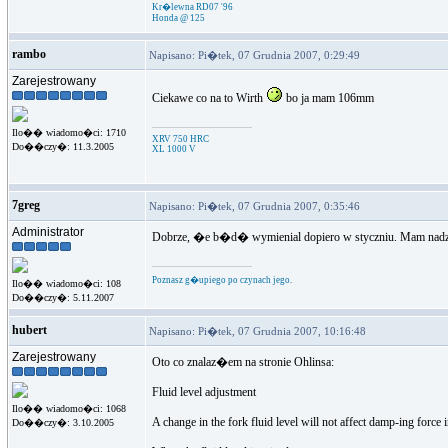
Kr�lewna RD07 '96
Honda @ 125
rambo
Napisano: Pi�tek, 07 Grudnia 2007, 0:29:49
Zarejestrowany
Ciekawe co na to Wirth
bo ja mam 106mm
Ilo�� wiadomo�ci: 1710
XRV 750 HRC
Do��czy�: 11.3.2005
XL 1000 V
7greg
Napisano: Pi�tek, 07 Grudnia 2007, 0:35:46
Administrator
Dobrze, �e b�d� wymienial dopiero w styczniu. Mam nadzie
Poznasz g�upiego po czynach jego.
Ilo�� wiadomo�ci: 108
Do��czy�: 5.11.2007
hubert
Napisano: Pi�tek, 07 Grudnia 2007, 10:16:48
Zarejestrowany
Oto co znalaz�em na stronie Ohlinsa:
Fluid level adjustment
Ilo�� wiadomo�ci: 1068
A change in the fork fluid level will not affect damp-ing force in 
Do��czy�: 3.10.2005