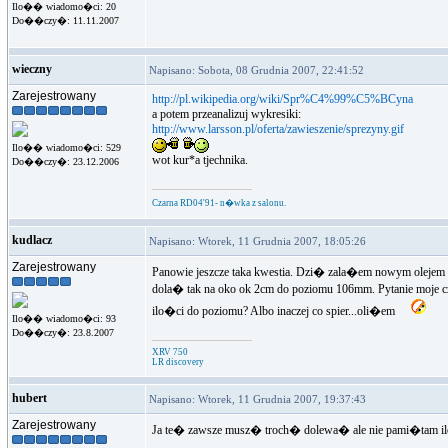
Ilo�� wiadomo�ci: 20
Do��czy�: 11.11.2007
wieczny
Napisano: Sobota, 08 Grudnia 2007, 22:41:52
Zarejestrowany
http://pl.wikipedia.org/wiki/Spr%C4%99%C5%BCyna
a potem przeanalizuj wykresiki:
http://www.larsson.pl/oferta/zawieszenie/sprezyny.gif
Ilo�� wiadomo�ci: 529
wot kur*a tjechnika.
Do��czy�: 23.12.2006
Czarna RD04'91- n�wka z salonu.
kudlacz
Napisano: Wtorek, 11 Grudnia 2007, 18:05:26
Zarejestrowany
Panowie jeszcze taka kwestia. Dzi� zala�em nowym olej
dola� tak na oko ok 2cm do poziomu 106mm. Pytanie moje
ilo�ci do poziomu? Albo inaczej co spier...oli�em
Ilo�� wiadomo�ci: 93
Do��czy�: 23.8.2007
XRV 750
LR discovery
hubert
Napisano: Wtorek, 11 Grudnia 2007, 19:37:43
Zarejestrowany
Ja te� zawsze musz� troch� dolewa� ale nie pami�tam ile
...