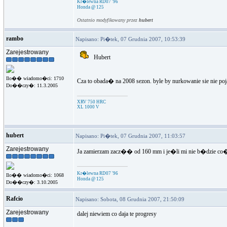
Kr�lewna RD07 '96
Honda @ 125
Ostatnio modyfikowany przez
hubert
rambo
Napisano: Pi�tek, 07 Grudnia 2007, 10:53:39
Zarejestrowany
Hubert
Ilo�� wiadomo�ci: 1710
Cza to obada� na 2008 sezon. byle by nurkowanie sie nie p
Do��czy�: 11.3.2005
XRV 750 HRC
XL 1000 V
hubert
Napisano: Pi�tek, 07 Grudnia 2007, 11:03:57
Zarejestrowany
Ja zamierzam zacz�� od 160 mm i je�li mi nie b�dzie c
Kr�lewna RD07 '96
Ilo�� wiadomo�ci: 1068
Honda @ 125
Do��czy�: 3.10.2005
Rafcio
Napisano: Sobota, 08 Grudnia 2007, 21:50:09
Zarejestrowany
dalej niewiem co daja te progresy