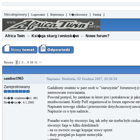
Niezalogowany
[
|
|
|
]
Logowanie
Rejestracja
U�ytkownicy
Szukaj
Africa Twin
Ksi�ga skarg i wniosk�w
Nowe forum?
>>
>>
Strony:
...
1
2
3
9
10
11
>>
sambor1965
Napisano: Niedziela, 02 Grudnia 2007, 20:56:34
Zarejestrowany
Gadalismy ostatnio w pare osob w "starszyznie" forumowej (c
zastosowane rozwiazania.
Powstal pomysl, by zamknac to ktore jest i potraktowac je j
Ilo�� wiadomo�ci: 481
mozliwosciami. Kiedy Puff organizowal to forum zapewne nie my
Do��czy�: 4.1.2005
Napisanie nowego silnika i przerzucenie dotychczasowej zawart
Napiszcie co o tym sadzicie...
Ponadto warto by stworzyc faq, tak zeby nie trzeba bylo szukac
stworzyc faqa w kilku dziedzinach:
- na co zwrocic uwage kupujac nowy sprzet
- duzy przeglad po kupnie motocykla
- opony