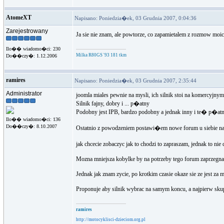
AtomeXT
Napisano: Poniedzia�ek, 03 Grudnia 2007, 0:04:36
Zarejestrowany
Ja sie nie znam, ale powtorze, co zapamietalem z rozmow 
Ilo�� wiadomo�ci: 230
Milka R80GS '93 181 tkm
Do��czy�: 1.12.2006
ramires
Napisano: Poniedzia�ek, 03 Grudnia 2007, 2:35:44
Administrator
joomla miales pewnie na mysli, ich silnik stoi na komercyjnym
Silnik fajny, dobry i ... p�atny
Podobny jest IPB, bardzo podobny a jednak inny i te� p�atn
Ilo�� wiadomo�ci: 136
Do��czy�: 8.10.2007
Ostatnio z powodzeniem postawi�em nowe forum u siebie na
jak chcecie zobaczyc jak to chodzi to zapraszam, jednak to ni
Mozna mniejsza kobylke by na potrzeby tego forum zaprzegna
Jednak jak znam zycie, po krotkim czasie okaze sie ze jest za ma
Proponuje aby silnik wybrac na samym koncu, a najpierw skupi
ramires
http://motocyklisci-dzieciom.org.pl