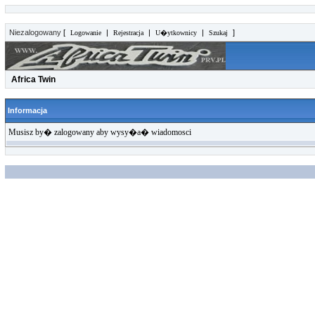
Niezalogowany
[
|
|
|
]
Logowanie
Rejestracja
U�ytkownicy
Szukaj
Africa Twin
Informacja
Musisz by� zalogowany aby wysy�a� wiadomosci