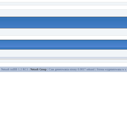
Netsoft txtBB 1.2 RC1 |
Netsoft Group
| Czas generowania strony 0.0017 sekund | Strona wygenerowana w
s