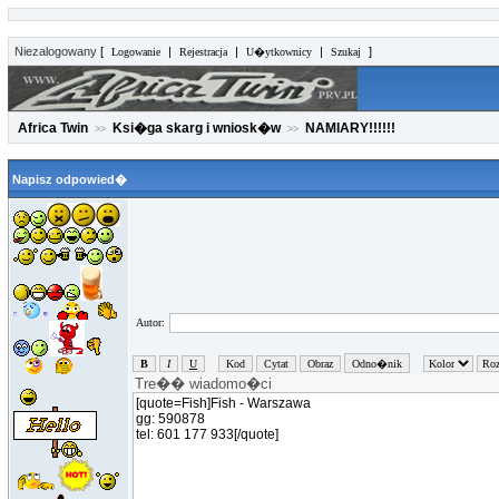
Niezalogowany
[
|
|
|
]
Logowanie
Rejestracja
U�ytkownicy
Szukaj
Africa Twin
Ksi�ga skarg i wniosk�w
NAMIARY!!!!!!
>>
>>
Napisz odpowied�
Autor: