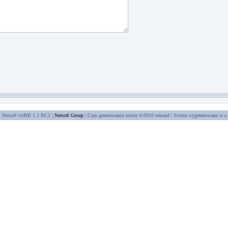
Netsoft txtBB 1.2 RC1 |
Netsoft Group
| Czas generowania strony 0.0016 sekund | Strona wygenerowana w
s