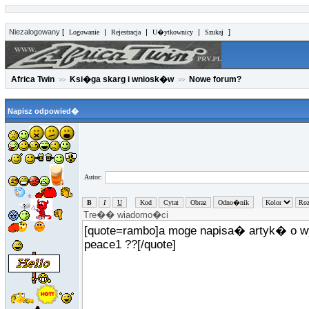
Niezalogowany
[
|
|
|
]
Logowanie
Rejestracja
U�ytkownicy
Szukaj
Africa Twin
Ksi�ga skarg i wniosk�w
Nowe forum?
>>
>>
Napisz odpowied�
Autor: