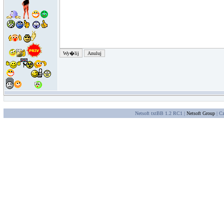
Netsoft txtBB 1.2 RC1 |
Netsoft Group
| Cz