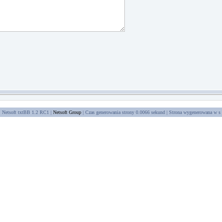
Netsoft txtBB 1.2 RC1 |
Netsoft Group
| Czas generowania strony 0.0066 sekund | Strona wygenerowana w
s