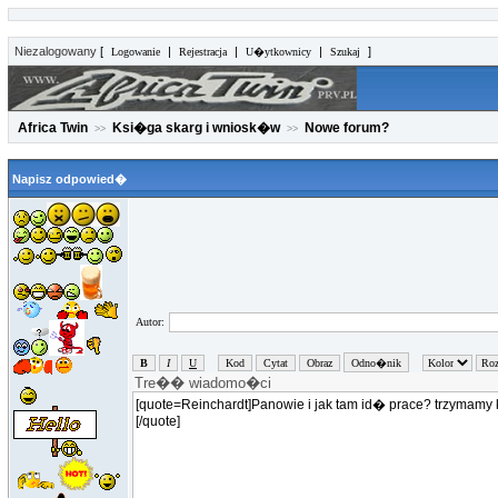
Niezalogowany
[
|
|
|
]
Logowanie
Rejestracja
U�ytkownicy
Szukaj
Africa Twin
Ksi�ga skarg i wniosk�w
Nowe forum?
>>
>>
Napisz odpowied�
Autor: