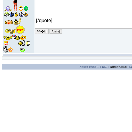
Netsoft txtBB 1.2 RC1 |
Netsoft Group
| Cz