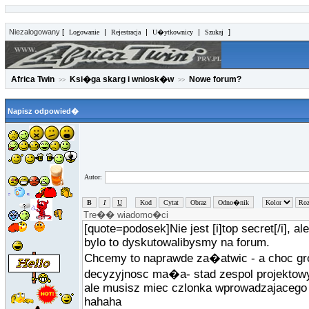
Niezalogowany
[
|
|
|
]
Logowanie
Rejestracja
U�ytkownicy
Szukaj
Africa Twin
Ksi�ga skarg i wniosk�w
Nowe forum?
>>
>>
Napisz odpowied�
Autor: