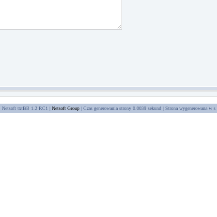
Netsoft txtBB 1.2 RC1 |
Netsoft Group
| Czas generowania strony 0.0039 sekund | Strona wygenerowana w
s