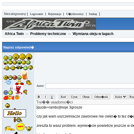
Niezalogowany
[
|
|
|
]
Logowanie
Rejestracja
U�ytkownicy
Szukaj
Africa Twin
Problemy techniczne
Wymiana oleju w lagach
>>
>>
Napisz odpowied�
Autor: