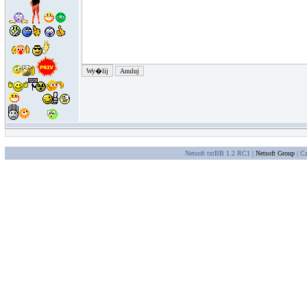
Netsoft txtBB 1.2 RC1 |
Netsoft Group
| Cz