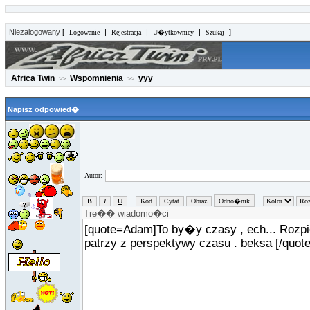
Niezalogowany
[
|
|
|
]
Logowanie
Rejestracja
U�ytkownicy
Szukaj
Africa Twin
Wspomnienia
yyy
>>
>>
Napisz odpowied�
Autor: